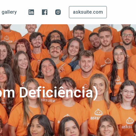
 gallery
asksuite.com
om Deficiência)