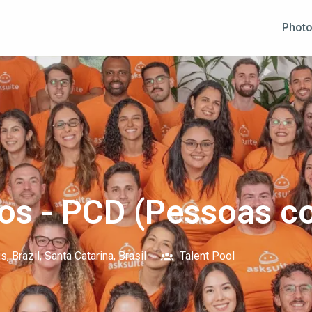
Photo
os - PCD (Pessoas c
s, Brazil
,
Santa Catarina
,
Brasil
Talent Pool