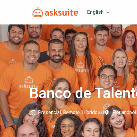
Skip
to
English
Homepage
content
Banco de Talent
Presencial, Remoto, Híbrido
Florianópoli