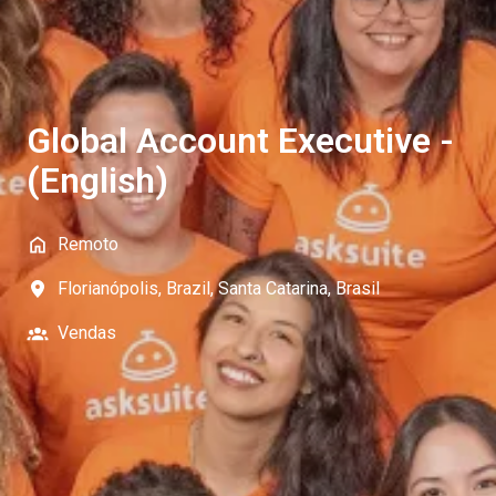
Global Account Executive -
(English)
Remoto
Florianópolis, Brazil
,
Santa Catarina
,
Brasil
Vendas