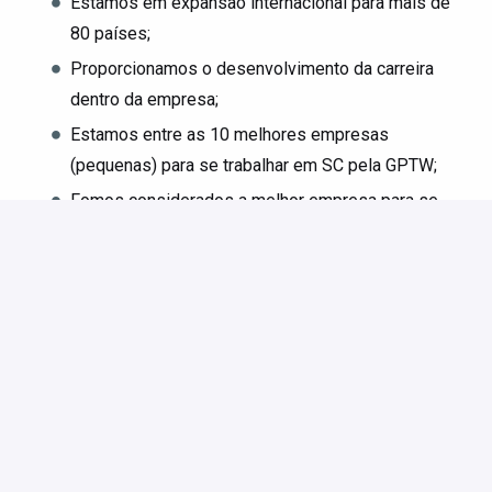
Estamos em expansão internacional para mais de
80 países;
Proporcionamos o desenvolvimento da carreira
dentro da empresa;
Estamos entre as 10 melhores empresas
(pequenas) para se trabalhar em SC pela GPTW;
Fomos considerados a melhor empresa para se
trabalhar no mundo no segmento de tecnologia
para Hotelaria, segundo o Hotel Tech Awards.
O que oferecemos:
Plano de saúde nacional e sem coparticipação;
Plano odontológico;
Cartão Flash Benefícios: R$1.250,00;
Auxílio Educação mensal: R$200,00
Wellhub (Gympass);