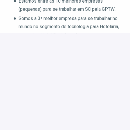
Estamos entre as 10 melhores empresas
(pequenas) para se trabalhar em SC pela GPTW;
Somos a 3ª melhor empresa para se trabalhar no
mundo no segmento de tecnologia para Hotelaria,
segundo o Hotel Tech Awards.
O que oferecemos?
Bolsa atrativa: R$1.374,00
Auxílio estágio: R$150,00
Auxílio educação: R$200,00
Inglês e Espanhol In Company;
Plano odontológico;
Assistência Psicológica;
Wellhub (antigo Gympass);
Plano de saúde pet (Guapeco);