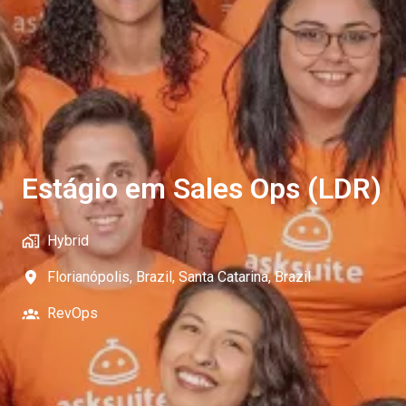
Estágio em Sales Ops (LDR)
Hybrid
Florianópolis, Brazil
,
Santa Catarina
,
Brazil
RevOps